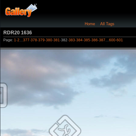
Home
All Tags
RDR20 1636
Page:
1
·
2
…
377
·
378
·
379
·
380
·
381
·
382
·
383
·
384
·
385
·
386
·
387
…
600
·
601