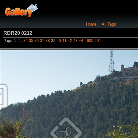
Home
All Tags
RDR20 0212
Page:
1
·
2
…
34
·
35
·
36
·
37
·
38
·
39
·
40
·
41
·
42
·
43
·
44
…
600
·
601