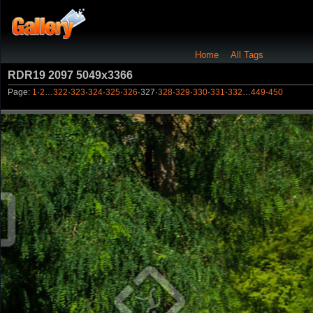
Home
All Tags
RDR19 2097 5049x3366
Page:
1
·
2
…
322
·
323
·
324
·
325
·
326
·
327
·
328
·
329
·
330
·
331
·
332
…
449
·
450