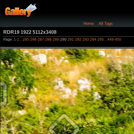
Home
All Tags
RDR19 1922 5112x3408
Page:
1
·
2
…
285
·
286
·
287
·
288
·
289
·
290
·
291
·
292
·
293
·
294
·
295
…
449
·
450