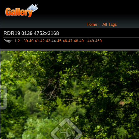
Home
All Tags
RDR19 0139 4752x3168
Page:
1
·
2
…
39
·
40
·
41
·
42
·
43
·
44
·
45
·
46
·
47
·
48
·
49
…
449
·
450