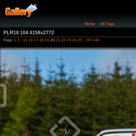
Home
All Tags
PLR18 104 4158x2772
Page:
1
·
2
…
15
·
16
·
17
·
18
·
19
·
20
·
21
·
22
·
23
·
24
·
25
…
247
·
248