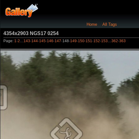
Home
All Tags
4354x2903 NGS17 0254
Page:
1
·
2
…
143
·
144
·
145
·
146
·
147
·
148
·
149
·
150
·
151
·
152
·
153
…
362
·
363