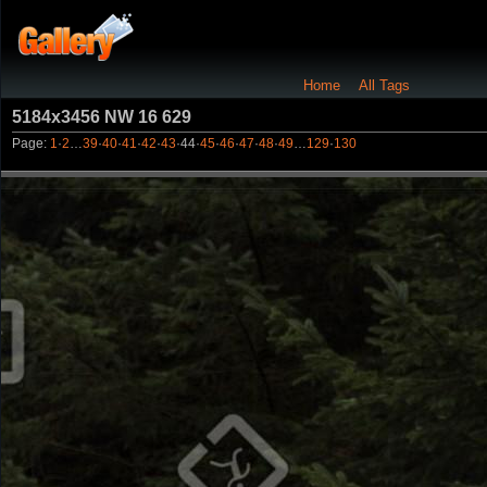
Home
All Tags
5184x3456 NW 16 629
Page:
1
·
2
…
39
·
40
·
41
·
42
·
43
·
44
·
45
·
46
·
47
·
48
·
49
…
129
·
130